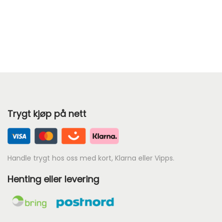
r
:
k
r
9
8
.
Trygt kjøp på nett
Handle trygt hos oss med kort, Klarna eller Vipps.
Henting eller levering