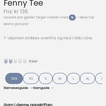
Fenny Tee
N
Fra:
kr
136
å
Laveste pris gjelder farger merket med
- disse har
%
v
ekstra god pris!
æ
r
e
T-skjorten strikkes ovenfra og ned i ribb i Line.
n
d
e
p
r
Enkel
i
s
e
2XS
XS
S
M
L
XL
2-
r
:
Størrelsesguide
Garnguide
k
r
Garn i denne oppskriften
1