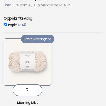
3
Line:
53 % bomull, 33 % viskose og 14 % lin
6
.
Oppskriftsvalg
Papir:
kr
40
Ekstra leveringstid
L
i
Morning Mist