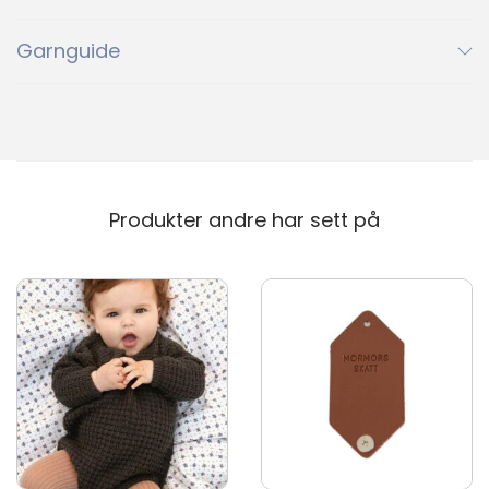
3042
3161
3511
3042
3161
3511
Garnguide
3819
3820
4033
3819
3820
4033
4108
4213
4315
4108
4213
4315
Produkter andre har sett på
Ny
4335
4353
4372
4335
4353
4372
Ny
Ny
4632
4813
5223
4632
4813
5223
5811
5863
5930
5811
5863
5930