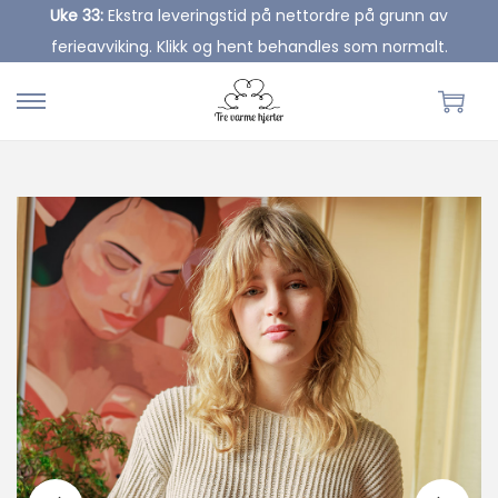
Uke 33:
Ekstra leveringstid på nettordre på grunn av
ferieavviking. Klikk og hent behandles som normalt.
S
S
k
k
i
i
p
p
t
t
o
o
n
c
a
o
v
n
i
t
g
e
a
n
t
t