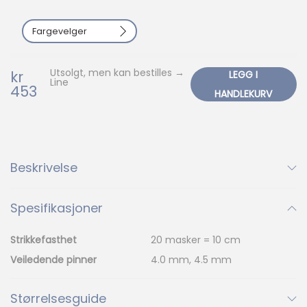
n
e
Fargevelger
a
n
Utsolgt, men kan bestilles →
kr
LEGG I
t
Line
453
HANDLEKURV
a
l
Ny
l
1001
1002
1015
1015
1001
1002
Beskrivelse
1099
2112
2331
Spesifikasjoner
1099
2112
2331
%
Ny
Strikkefasthet
20 masker = 10 cm
2581
3009
3011
Veiledende pinner
4.0 mm, 4.5 mm
2581
3009
3011
Størrelsesguide