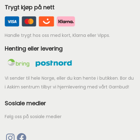
p
Trygt kjøp på nett
r
i
s
Handle trygt hos oss med kort, Klarna eller Vipps.
e
r
Henting eller levering
:
k
r
Vi sender til hele Norge, eller du kan hente i butikken. Bor du
i Askim sentrum tilbyr vi hjemlevering med vårt Garnbud!
6
8
Sosiale medier
0
.
Følg oss på sosiale medier
Instagram
Facebook