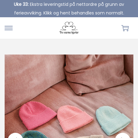
Uke 33:
Ekstra leveringstid på nettordre på grunn av
ferieavviking. Klikk og hent behandles som normalt.
S
S
k
k
i
i
p
p
t
t
o
o
n
c
a
o
v
n
i
t
g
e
a
n
t
t