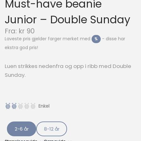
Must-have beanie
Junior – Double Sunday
N
Fra:
kr
90
å
Laveste pris gjelder farger merket med
- disse har
%
v
ekstra god pris!
æ
r
e
Luen strikkes nedenfra og opp i ribb med Double
n
Sunday.
d
e
p
r
i
Enkel
s
e
r
:
2-6 år
8-12 år
k