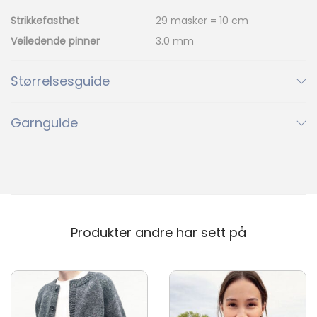
l
Strikkefasthet
29 masker = 10 cm
2745
3161
3509
l
Veiledende pinner
3.0 mm
2745
3161
3509
Størrelsesguide
3800
3880
4018
3800
3880
4018
Garnguide
4219
4236
4353
4219
4236
4353
4372
4626
4672
4372
4626
4672
Produkter andre har sett på
5223
5811
5845
5223
5811
5845
5846
6032
6044