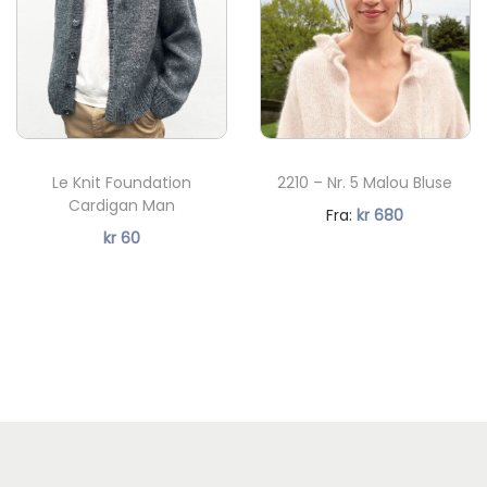
5846
6032
6044
6051
6580
7772
6051
6580
7772
7911
8082
8521
Le Knit Foundation
2210 – Nr. 5 Malou Bluse
7911
8082
8521
Cardigan Man
N
Fra:
kr
680
%
kr
60
å
8733
9080
9523
v
8733
9080
9523
æ
%
r
9825
e
9825
n
d
e