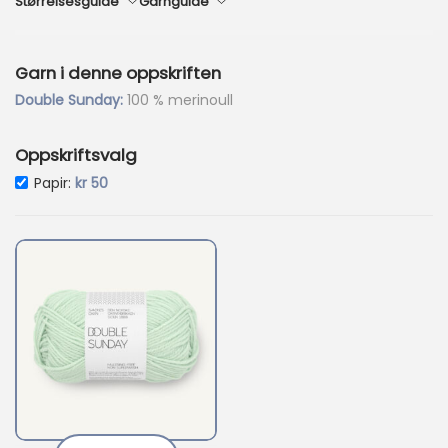
r
Størrelsesguide
Garnguide
9
0
Garn i denne oppskriften
.
Double Sunday:
100 % merinoull
Oppskriftsvalg
Papir:
kr
50