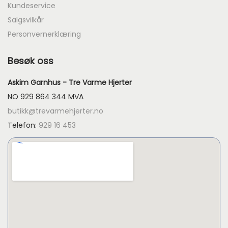
Kundeservice
Salgsvilkår
Personvernerklæring
Besøk oss
Askim Garnhus - Tre Varme Hjerter
NO 929 864 344 MVA
butikk@trevarmehjerter.no
Telefon:
929 16 453