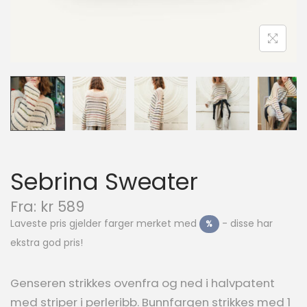
n
Sebrina Sweater
N
Fra:
kr
589
å
Laveste pris gjelder farger merket med
- disse har
%
v
ekstra god pris!
æ
r
e
Genseren strikkes ovenfra og ned i halvpatent
n
med striper i perleribb. Bunnfargen strikkes med 1
d