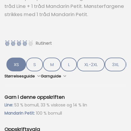
e
tråd Line + 1 tråd Mandarin Petit. Mønsterfargene
p
strikkes med 1 tråd Mandarin Petit.
r
i
s
e
r
Rutinert
:
k
r
XS
S
M
L
XL-2XL
3XL
5
Størrelsesguide
Garnguide
8
9
.
Garn i denne oppskriften
Line:
53 % bomull, 33 % viskose og 14 % lin
Mandarin Petit:
100 % bomull
Oppskriftsvalg